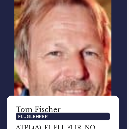
Tom Fischer
FLUGLEHRER
ATPL(A), FI, FI I, FI IR, NQ,