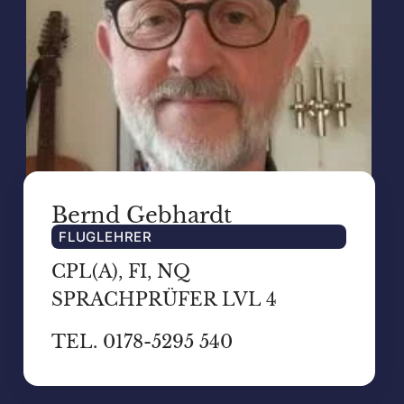
Bernd Gebhardt
FLUGLEHRER
CPL(A), FI, NQ
SPRACHPRÜFER LVL 4
TEL. 0178-5295 540