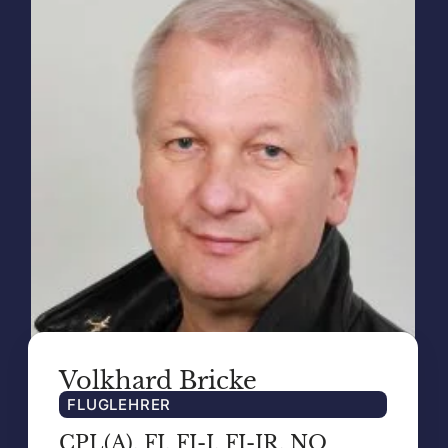
Volkhard Bricke
FLUGLEHRER
CPL(A), FI, FI-I, FI-IR, NQ