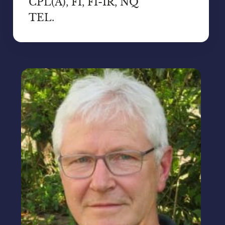
CPL(A), FI, FI-IR, NQ
TEL.