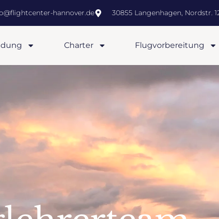
fo@flightcenter-hannover.de
30855 Langenhagen, Nordstr. 12
ldung
Charter
Flugvorbereitung