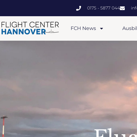
0175 - 5877 044
in
FCH News
Ausbi