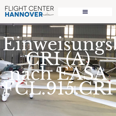
Einweisungs
CRI (A)
nach EASA
FCL.915.CRI