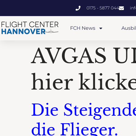
0175 - 5877 044
in
FCH News
Ausbi
AVGAS UL
hier klick
Die Steigend
die Flieger.