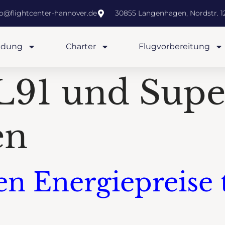
fo@flightcenter-hannover.de
30855 Langenhagen, Nordstr. 12
ldung
Charter
Flugvorbereitung
91 und Super
en
en Energiepreise 