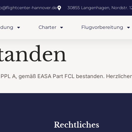
fo@flightcenter-hannover.de
30855 Langenhagen, Nordstr. 12
ldung
Charter
Flugvorbereitung
tanden
 den PPL A, gemäß EASA Part FCL bestanden. Herzlic
Rechtliches