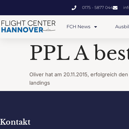
0175 - 5877 044
in
FCH News
Ausbi
PPL A bes
Oliver hat am 20.11.2015, erfolgreich
landings
Kontakt