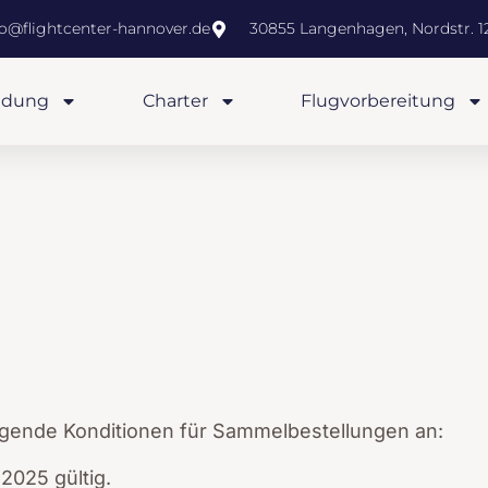
fo@flightcenter-hannover.de
30855 Langenhagen, Nordstr. 12
ldung
Charter
Flugvorbereitung
olgende Konditionen für Sammelbestellungen an:
2025 gültig.